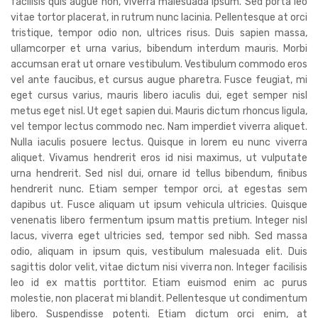
facilisis quis augue non, viverra malesuada ipsum. Sed porta leo
vitae tortor placerat, in rutrum nunc lacinia. Pellentesque at orci
tristique, tempor odio non, ultrices risus. Duis sapien massa,
ullamcorper et urna varius, bibendum interdum mauris. Morbi
accumsan erat ut ornare vestibulum. Vestibulum commodo eros
vel ante faucibus, et cursus augue pharetra. Fusce feugiat, mi
eget cursus varius, mauris libero iaculis dui, eget semper nisl
metus eget nisl. Ut eget sapien dui. Mauris dictum rhoncus ligula,
vel tempor lectus commodo nec. Nam imperdiet viverra aliquet.
Nulla iaculis posuere lectus. Quisque in lorem eu nunc viverra
aliquet. Vivamus hendrerit eros id nisi maximus, ut vulputate
urna hendrerit. Sed nisl dui, ornare id tellus bibendum, finibus
hendrerit nunc. Etiam semper tempor orci, at egestas sem
dapibus ut. Fusce aliquam ut ipsum vehicula ultricies. Quisque
venenatis libero fermentum ipsum mattis pretium. Integer nisl
lacus, viverra eget ultricies sed, tempor sed nibh. Sed massa
odio, aliquam in ipsum quis, vestibulum malesuada elit. Duis
sagittis dolor velit, vitae dictum nisi viverra non. Integer facilisis
leo id ex mattis porttitor. Etiam euismod enim ac purus
molestie, non placerat mi blandit. Pellentesque ut condimentum
libero. Suspendisse potenti. Etiam dictum orci enim, at