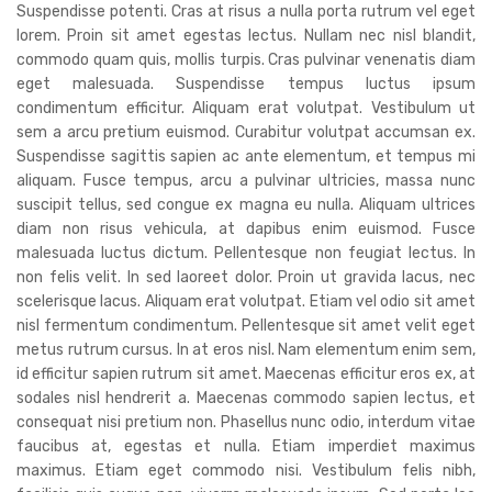
Suspendisse potenti. Cras at risus a nulla porta rutrum vel eget
lorem. Proin sit amet egestas lectus. Nullam nec nisl blandit,
commodo quam quis, mollis turpis. Cras pulvinar venenatis diam
eget malesuada. Suspendisse tempus luctus ipsum
condimentum efficitur. Aliquam erat volutpat. Vestibulum ut
sem a arcu pretium euismod. Curabitur volutpat accumsan ex.
Suspendisse sagittis sapien ac ante elementum, et tempus mi
aliquam. Fusce tempus, arcu a pulvinar ultricies, massa nunc
suscipit tellus, sed congue ex magna eu nulla. Aliquam ultrices
diam non risus vehicula, at dapibus enim euismod. Fusce
malesuada luctus dictum. Pellentesque non feugiat lectus. In
non felis velit. In sed laoreet dolor. Proin ut gravida lacus, nec
scelerisque lacus. Aliquam erat volutpat. Etiam vel odio sit amet
nisl fermentum condimentum. Pellentesque sit amet velit eget
metus rutrum cursus. In at eros nisl. Nam elementum enim sem,
id efficitur sapien rutrum sit amet. Maecenas efficitur eros ex, at
sodales nisl hendrerit a. Maecenas commodo sapien lectus, et
consequat nisi pretium non. Phasellus nunc odio, interdum vitae
faucibus at, egestas et nulla. Etiam imperdiet maximus
maximus. Etiam eget commodo nisi. Vestibulum felis nibh,