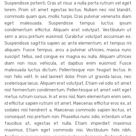
Suspendisse potenti. Cras at risus a nulla porta rutrum vel eget
lorem. Proin sit amet egestas lectus. Nullam nec nisl blandit,
commodo quam quis, mollis turpis. Cras pulvinar venenatis diam
eget malesuada. Suspendisse tempus luctus ipsum
condimentum efficitur. Aliquam erat volutpat. Vestibulum ut
sem a arcu pretium euismod. Curabitur volutpat accumsan ex.
Suspendisse sagittis sapien ac ante elementum, et tempus mi
aliquam. Fusce tempus, arcu a pulvinar ultricies, massa nunc
suscipit tellus, sed congue ex magna eu nulla. Aliquam ultrices
diam non risus vehicula, at dapibus enim euismod. Fusce
malesuada luctus dictum. Pellentesque non feugiat lectus. In
non felis velit. In sed laoreet dolor. Proin ut gravida lacus, nec
scelerisque lacus. Aliquam erat volutpat. Etiam vel odio sit amet
nisl fermentum condimentum. Pellentesque sit amet velit eget
metus rutrum cursus. In at eros nisl. Nam elementum enim sem,
id efficitur sapien rutrum sit amet. Maecenas efficitur eros ex, at
sodales nisl hendrerit a. Maecenas commodo sapien lectus, et
consequat nisi pretium non. Phasellus nunc odio, interdum vitae
faucibus at, egestas et nulla. Etiam imperdiet maximus
maximus. Etiam eget commodo nisi. Vestibulum felis nibh,