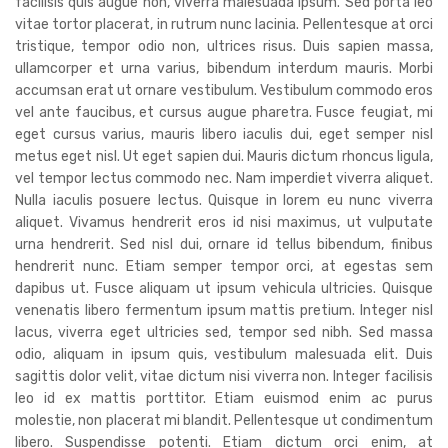
facilisis quis augue non, viverra malesuada ipsum. Sed porta leo
vitae tortor placerat, in rutrum nunc lacinia. Pellentesque at orci
tristique, tempor odio non, ultrices risus. Duis sapien massa,
ullamcorper et urna varius, bibendum interdum mauris. Morbi
accumsan erat ut ornare vestibulum. Vestibulum commodo eros
vel ante faucibus, et cursus augue pharetra. Fusce feugiat, mi
eget cursus varius, mauris libero iaculis dui, eget semper nisl
metus eget nisl. Ut eget sapien dui. Mauris dictum rhoncus ligula,
vel tempor lectus commodo nec. Nam imperdiet viverra aliquet.
Nulla iaculis posuere lectus. Quisque in lorem eu nunc viverra
aliquet. Vivamus hendrerit eros id nisi maximus, ut vulputate
urna hendrerit. Sed nisl dui, ornare id tellus bibendum, finibus
hendrerit nunc. Etiam semper tempor orci, at egestas sem
dapibus ut. Fusce aliquam ut ipsum vehicula ultricies. Quisque
venenatis libero fermentum ipsum mattis pretium. Integer nisl
lacus, viverra eget ultricies sed, tempor sed nibh. Sed massa
odio, aliquam in ipsum quis, vestibulum malesuada elit. Duis
sagittis dolor velit, vitae dictum nisi viverra non. Integer facilisis
leo id ex mattis porttitor. Etiam euismod enim ac purus
molestie, non placerat mi blandit. Pellentesque ut condimentum
libero. Suspendisse potenti. Etiam dictum orci enim, at