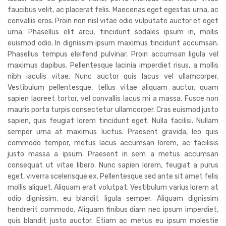
faucibus velit, ac placerat felis. Maecenas eget egestas urna, ac
convallis eros. Proin non nisl vitae odio vulputate auctor et eget
urna. Phasellus elit arcu, tincidunt sodales ipsum in, mollis
euismod odio. In dignissim ipsum maximus tincidunt accumsan.
Phasellus tempus eleifend pulvinar. Proin accumsan ligula vel
maximus dapibus. Pellentesque lacinia imperdiet risus, a mollis
nibh iaculis vitae. Nunc auctor quis lacus vel ullamcorper.
Vestibulum pellentesque, tellus vitae aliquam auctor, quam
sapien laoreet tortor, vel convallis lacus mi a massa. Fusce non
mauris porta turpis consectetur ullamcorper. Cras euismod justo
sapien, quis feugiat lorem tincidunt eget. Nulla facilisi. Nullam
semper urna at maximus luctus. Praesent gravida, leo quis
commodo tempor, metus lacus accumsan lorem, ac facilisis
justo massa a ipsum. Praesent in sem a metus accumsan
consequat ut vitae libero. Nunc sapien lorem, feugiat a purus
eget, viverra scelerisque ex. Pellentesque sed ante sit amet felis
mollis aliquet. Aliquam erat volutpat. Vestibulum varius lorem at
odio dignissim, eu blandit ligula semper. Aliquam dignissim
hendrerit commodo. Aliquam finibus diam nec ipsum imperdiet,
quis blandit justo auctor. Etiam ac metus eu ipsum molestie