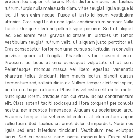
pretium leo sapien ut lorem. Morbi dictum, mauris eu facilisis
rutrum, turpis nulla malesuada diam, vitae feugiat ligula augue id
leo. Ut non enim neque. Fusce at justo id ipsum vestibulum
ultricies. Cras sagittis dui nec ligula condimentum semper. Nulla
facilisi. Quisque eleifend pellentesque posuere. Sed ut aliquet
leo. Sed lorem felis, gravida id ornare in, ultricies ut tortor.
Vestibulum feugiat rutrum velit, ut aliquam justo porttitor et.
Cras consectetur tortor non urna cursus sollicitudin. In convallis
pulvinar quam ut fringilla. Phasellus vitae euismod enim.
Praesent ac lacus at urna consequat vulputate et ut sem.
Pellentesque rhoncus massa vel libero egestas, venenatis
pharetra tellus tincidunt. Nam mauris lectus, blandit cursus
fermentum sed, sollicitudin in ex. Nullam tempor eleifend sapien,
ac dictum turpis rutrum a. Phasellus vel nisl in elit mollis mollis.
Nunc ligula lorem, tristique non dui vitae, lacinia condimentum
elit. Class aptent taciti sociosqu ad litora torquent per conubia
nostra, per inceptos himenaeos. Aliquam eu scelerisque arcu.
Vivamus tempus dui vel eros bibendum, at elementum augue
sollicitudin. Sed facilisis sit amet dolor id imperdiet. Morbi nec
ligula sed erat interdum tincidunt. Vestibulum nec volutpat
lacus. Sed eu posuere nunc, porta rhoncus leo. Fusce vitae