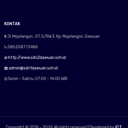
KONTAK
Jl. Mojolangun , RT.5/RW.3. Kp. Mujolangon, Dawuan
085258773486
http://www.sdn2dawuan.sch.id
admin@sdn1dawuan.sch.id
Senin - Sabtu, 07:00 - 14:00 WIB
Copyright © 2019 -
2026 All rights reserved | Developed by
ICT