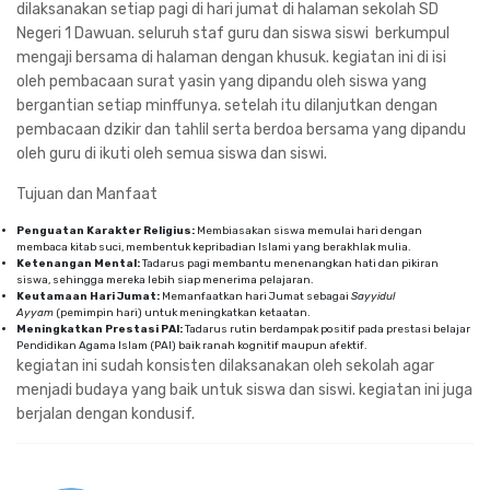
dilaksanakan setiap pagi di hari jumat di halaman sekolah SD
Negeri 1 Dawuan. seluruh staf guru dan siswa siswi berkumpul
mengaji bersama di halaman dengan khusuk. kegiatan ini di isi
oleh pembacaan surat yasin yang dipandu oleh siswa yang
bergantian setiap minffunya. setelah itu dilanjutkan dengan
pembacaan dzikir dan tahlil serta berdoa bersama yang dipandu
oleh guru di ikuti oleh semua siswa dan siswi.
Tujuan dan Manfaat
Penguatan Karakter Religius:
Membiasakan siswa memulai hari dengan
membaca kitab suci, membentuk kepribadian Islami yang berakhlak mulia.
Ketenangan Mental:
Tadarus pagi membantu menenangkan hati dan pikiran
siswa, sehingga mereka lebih siap menerima pelajaran.
Keutamaan Hari Jumat:
Memanfaatkan hari Jumat sebagai
Sayyidul
Ayyam
(pemimpin hari) untuk meningkatkan ketaatan.
Meningkatkan Prestasi PAI:
Tadarus rutin berdampak positif pada prestasi belajar
Pendidikan Agama Islam (PAI) baik ranah kognitif maupun afektif.
kegiatan ini sudah konsisten dilaksanakan oleh sekolah agar
menjadi budaya yang baik untuk siswa dan siswi. kegiatan ini juga
berjalan dengan kondusif.